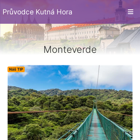
Průvodce Kutná Hora
Monteverde
Náš TIP