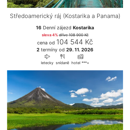
Středoamerický ráj (Kostarika a Panama)
16
Denní zájezd
Kostarika
sleva 4%
dříve
108 900 Kč
104 544 Kč
cena od
2
termíny
od
29. 11. 2026
letecky
snídaně
hotel ***+