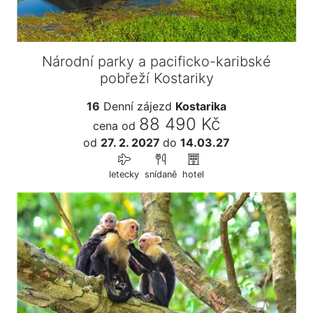
Národní parky a pacificko-karibské
pobřeží Kostariky
16
Denní zájezd
Kostarika
88 490 Kč
cena od
od
27. 2. 2027
do
14.03.27
letecky
snídaně
hotel