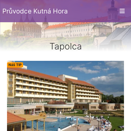
Průvodce Kutná Hora
Tapolca
Náš TIP