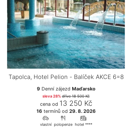
Tapolca, Hotel Pelion - Balíček AKCE 6=8
9
Denní zájezd
Maďarsko
sleva 28%
dříve
18 500 Kč
13 250 Kč
cena od
16
termínů
od
29. 8. 2026
vlastní
polopenze
hotel ****