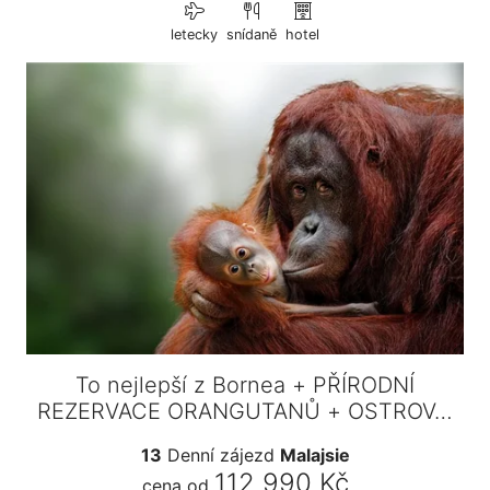
letecky
snídaně
hotel
To nejlepší z Bornea + PŘÍRODNÍ
REZERVACE ORANGUTANŮ + OSTROV…
13
Denní zájezd
Malajsie
112 990 Kč
cena od