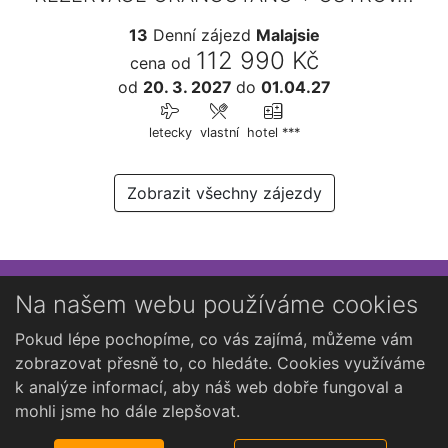
13
Denní zájezd
Malajsie
112 990 Kč
cena od
od
20. 3. 2027
do
01.04.27
letecky
vlastní
hotel ***
Zobrazit všechny zájezdy
Přihlaste se k newsletteru
Na našem webu používáme cookies
Chcete dostávat občasné novinky o Kutné Hoře?
Pokud lépe pochopíme, co vás zajímá, můžeme vám
zobrazovat přesně to, co hledáte. Cookies využíváme
k analýze informací, aby náš web dobře fungoval a
mohli jsme ho dále zlepšovat.