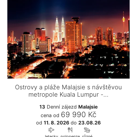
Ostrovy a pláže Malajsie s návštěvou
metropole Kuala Lumpur -…
13
Denní zájezd
Malajsie
69 990 Kč
cena od
od
11. 8. 2026
do
23.08.26
letecky
polopenze
různé