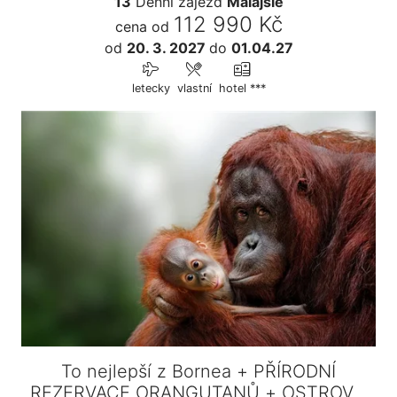
13
Denní zájezd
Malajsie
112 990 Kč
cena od
od
20. 3. 2027
do
01.04.27
letecky
vlastní
hotel ***
To nejlepší z Bornea + PŘÍRODNÍ
REZERVACE ORANGUTANŮ + OSTROV…