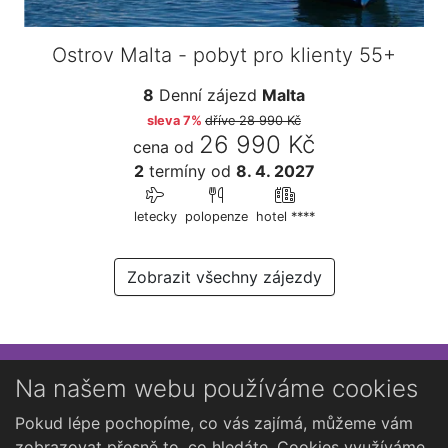
Ostrov Malta - pobyt pro klienty 55+
8
Denní zájezd
Malta
sleva 7%
dříve
28 990 Kč
26 990 Kč
cena od
2
termíny
od
8. 4. 2027
letecky
polopenze
hotel ****
Zobrazit všechny zájezdy
Přihlaste se k newsletteru
Na našem webu používáme cookies
Chcete dostávat občasné novinky o Kutné Hoře?
Pokud lépe pochopíme, co vás zajímá, můžeme vám
zobrazovat přesně to, co hledáte. Cookies využíváme