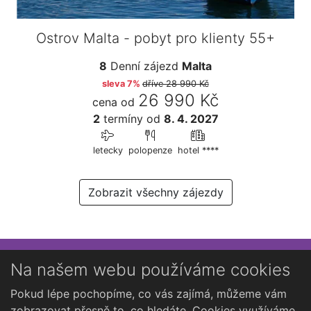
Ostrov Malta - pobyt pro klienty 55+
8
Denní zájezd
Malta
sleva 7%
dříve
28 990 Kč
26 990 Kč
cena od
2
termíny
od
8. 4. 2027
letecky
polopenze
hotel ****
Zobrazit všechny zájezdy
Přihlaste se k newsletteru
Na našem webu používáme cookies
Chcete dostávat občasné novinky o Kutné Hoře?
Pokud lépe pochopíme, co vás zajímá, můžeme vám
zobrazovat přesně to, co hledáte. Cookies využíváme