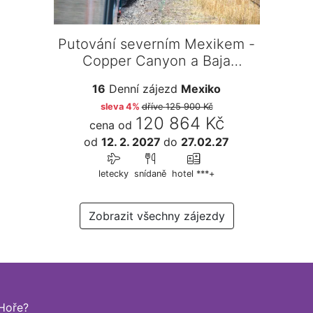
Putování severním Mexikem -
Copper Canyon a Baja
California
16
Denní zájezd
Mexiko
sleva 4%
dříve
125 900 Kč
120 864 Kč
cena od
od
12. 2. 2027
do
27.02.27
letecky
snídaně
hotel ***+
Zobrazit všechny zájezdy
Hoře?