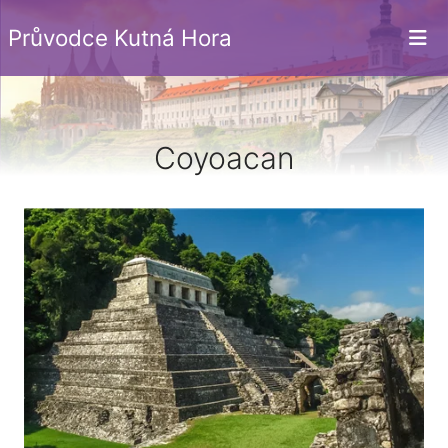
Průvodce Kutná Hora
Coyoacan