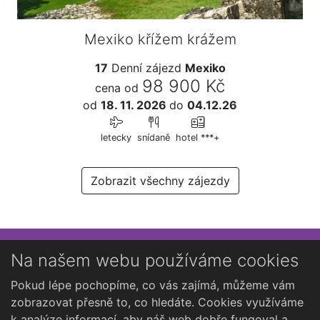
Mexiko křížem krážem
17
Denní zájezd
Mexiko
98 900 Kč
cena od
od
18. 11. 2026
do
04.12.26
letecky
snídaně
hotel ***+
Zobrazit všechny zájezdy
Přihlaste se k newsletteru
Na našem webu používáme cookies
Chcete dostávat občasné novinky o Kutné Hoře?
Pokud lépe pochopíme, co vás zajímá, můžeme vám
zobrazovat přesně to, co hledáte. Cookies využíváme
k analýze informací, aby náš web dobře fungoval a