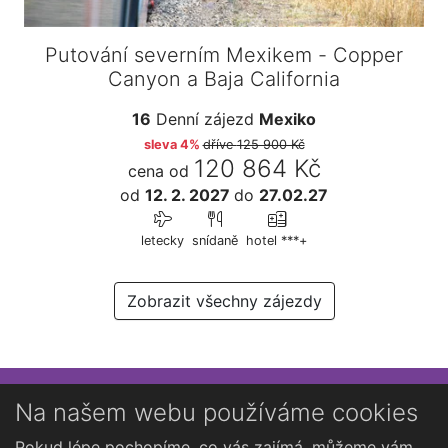
Putování severním Mexikem - Copper
Canyon a Baja California
16
Denní zájezd
Mexiko
sleva 4%
dříve
125 900 Kč
120 864 Kč
cena od
od
12. 2. 2027
do
27.02.27
letecky
snídaně
hotel ***+
Zobrazit všechny zájezdy
Přihlaste se k newsletteru
Na našem webu používáme cookies
Chcete dostávat občasné novinky o Kutné Hoře?
Pokud lépe pochopíme, co vás zajímá, můžeme vám