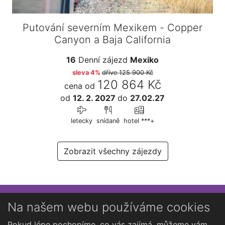
Putování severním Mexikem - Copper
Canyon a Baja California
16
Denní zájezd
Mexiko
sleva 4%
dříve
125 900 Kč
120 864 Kč
cena od
od
12. 2. 2027
do
27.02.27
letecky
snídaně
hotel ***+
Zobrazit všechny zájezdy
Přihlaste se k newsletteru
Na našem webu používáme cookies
Chcete dostávat občasné novinky o Kutné Hoře?
Pokud lépe pochopíme, co vás zajímá, můžeme vám