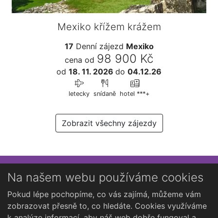
Mexiko křížem krážem
17
Denní zájezd
Mexiko
98 900 Kč
cena od
od
18. 11. 2026
do
04.12.26
letecky
snídaně
hotel ***+
Zobrazit všechny zájezdy
Přihlaste se k newsletteru
Na našem webu používáme cookies
Chcete dostávat občasné novinky o Kutné Hoře?
Pokud lépe pochopíme, co vás zajímá, můžeme vám
zobrazovat přesně to, co hledáte. Cookies využíváme
k analýze informací, aby náš web dobře fungoval a