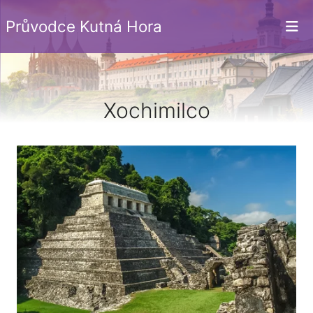
Průvodce Kutná Hora
Xochimilco