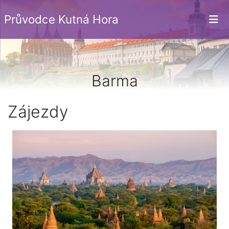
Průvodce Kutná Hora
Barma
Zájezdy