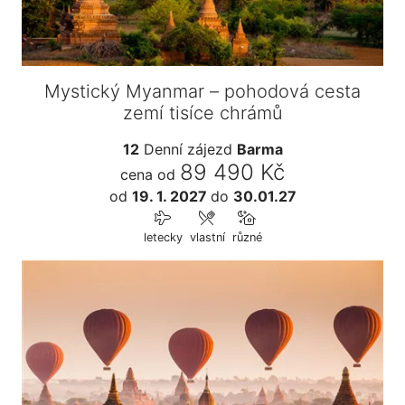
Mystický Myanmar – pohodová cesta
zemí tisíce chrámů
12
Denní zájezd
Barma
89 490 Kč
cena od
od
19. 1. 2027
do
30.01.27
letecky
vlastní
různé