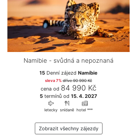
Namibie - svůdná a nepoznaná
15
Denní zájezd
Namíbie
sleva 7%
dříve
90 990 Kč
84 990 Kč
cena od
5
termínů
od
15. 4. 2027
letecky
snídaně
hotel ***
Zobrazit všechny zájezdy