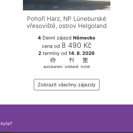
Pohoří Harz, NP Lüneburské
vřesoviště, ostrov Helgoland
4
Denní zájezd
Německo
8 490 Kč
cena od
2
termíny
od
14. 8. 2026
autokarem
snídaně
hotel
Zobrazit všechny zájezdy
Hoře?