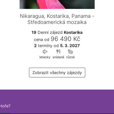
Nikaragua, Kostarika, Panama -
Středoamerická mozaika
19
Denní zájezd
Kostarika
96 490 Kč
cena od
2
termíny
od
5. 3. 2027
letecky
snídaně
různé
Zobrazit všechny zájezdy
Hoře?