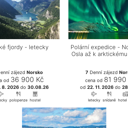
ké fjordy - letecky
Polární expedice - N
Osla až k arktickému
za…
enní zájezd
Norsko
7
Denní zájezd
Nor
36 900 Kč
81 990
a od
cena od
. 8. 2026
do
30.08.26
od
22. 11. 2026
do
28
ecky
polopenze
hostel
letecky
snídaně
hotel 