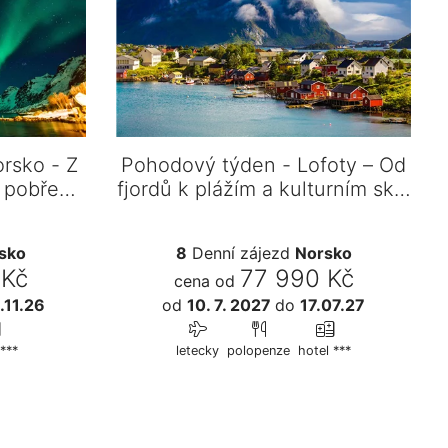
orsko - Z
Pohodový týden - Lofoty – Od
 pobřeží
fjordů k plážím a kulturním sk…
sko
8
Denní zájezd
Norsko
 Kč
77 990 Kč
cena od
.11.26
od
10. 7. 2027
do
17.07.27
***
letecky
polopenze
hotel ***