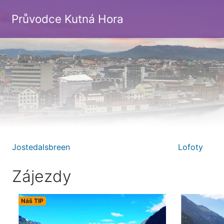
Průvodce Kutná Hora
Jostedalsbreen
Lofoty
Zájezdy
Náš TIP