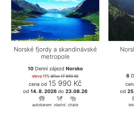
Norské fjordy a skandinávské
Nors
metropole
10
Denní zájezd
Norsko
6
D
sleva 11%
dříve
17 990 Kč
15 990 Kč
cena od
cen
od
14. 8. 2026
do
23.08.26
od
25
autokarem
vlastní
chata
let