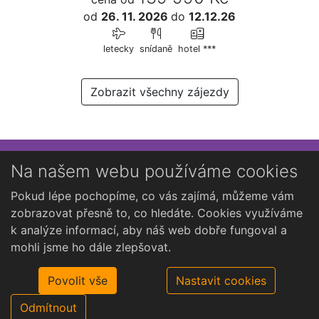
od
26. 11. 2026
do
12.12.26
letecky
snídaně
hotel ***
Zobrazit všechny zájezdy
Přihlaste se k newsletteru
Na našem webu používáme cookies
Chcete dostávat občasné novinky o Kutné Hoře?
Pokud lépe pochopíme, co vás zajímá, můžeme vám
zobrazovat přesně to, co hledáte. Cookies využíváme
k analýze informací, aby náš web dobře fungoval a
mohli jsme ho dále zlepšovat.
Povolit vše
Nastavit cookies
Odmítnout
©2026 Open Travel, s.r.o.