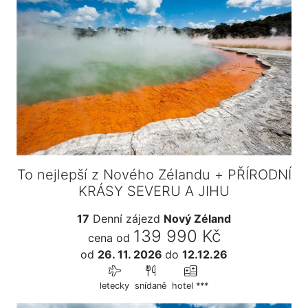
To nejlepší z Nového Zélandu + PŘÍRODNÍ
KRÁSY SEVERU A JIHU
17
Denní zájezd
Nový Zéland
139 990 Kč
cena od
od
26. 11. 2026
do
12.12.26
letecky
snídaně
hotel ***