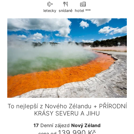
letecky
snídaně
hotel ***
To nejlepší z Nového Zélandu + PŘÍRODNÍ
KRÁSY SEVERU A JIHU
17
Denní zájezd
Nový Zéland
139 990 Kč
cena od