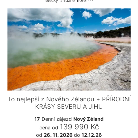
letecky
snídaně
hotel ***
To nejlepší z Nového Zélandu + PŘÍRODNÍ
KRÁSY SEVERU A JIHU
17
Denní zájezd
Nový Zéland
139 990 Kč
cena od
od
26. 11. 2026
do
12.12.26