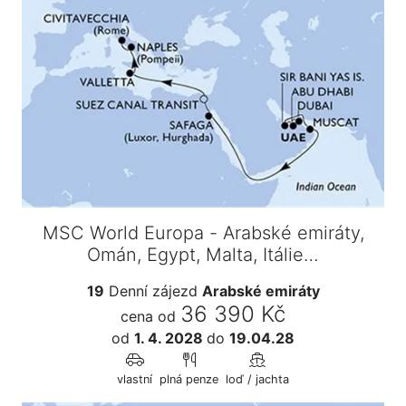
MSC World Europa - Arabské emiráty,
Omán, Egypt, Malta, Itálie…
19
Denní zájezd
Arabské emiráty
36 390 Kč
cena od
od
1. 4. 2028
do
19.04.28
vlastní
plná penze
loď / jachta