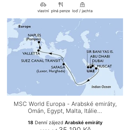
vlastní
plná penze
loď / jachta
MSC World Europa - Arabské emiráty,
Omán, Egypt, Malta, Itálie…
18
Denní zájezd
Arabské emiráty
35 190 Kč