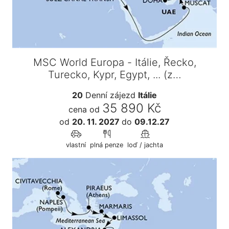
MSC World Europa - Itálie, Řecko,
Turecko, Kypr, Egypt, ... (z…
20
Denní zájezd
Itálie
35 890 Kč
cena od
od
20. 11. 2027
do
09.12.27
vlastní
plná penze
loď / jachta