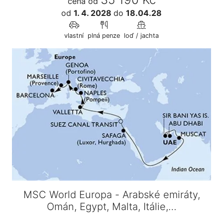
cena od
od
1. 4. 2028
do
18.04.28
vlastní
plná penze
loď / jachta
MSC World Europa - Arabské emiráty,
Omán, Egypt, Malta, Itálie,…