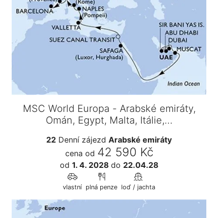
MSC World Europa - Arabské emiráty,
Omán, Egypt, Malta, Itálie,…
22
Denní zájezd
Arabské emiráty
42 590 Kč
cena od
od
1. 4. 2028
do
22.04.28
vlastní
plná penze
loď / jachta