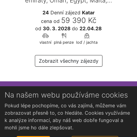
emiráty, Omán, Egypt, Malta,…
24
Denní zájezd
Katar
59 390 Kč
cena od
od
30. 3. 2028
do
22.04.28
vlastní
plná penze
loď / jachta
Zobrazit všechny zájezdy
Přihlaste se k newsletteru
Na našem webu používáme cookies
Chcete dostávat občasné novinky o Kutné Hoře?
Pokud lépe pochopíme, co vás zajímá, můžeme vám
zobrazovat přesně to, co hledáte. Cookies využíváme
k analýze informací, aby náš web dobře fungoval a
mohli jsme ho dále zlepšovat.