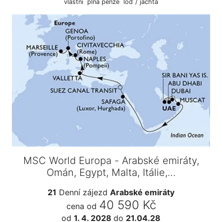
vlastní
plná penze
loď / jachta
MSC World Europa - Arabské emiráty,
Omán, Egypt, Malta, Itálie,…
21
Denní zájezd
Arabské emiráty
40 590 Kč
cena od
od
1. 4. 2028
do
21.04.28