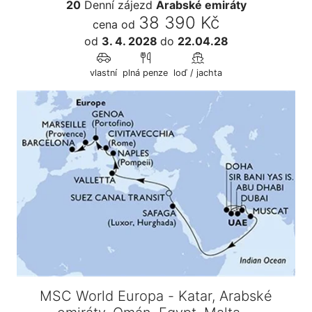
20
Denní zájezd
Arabské emiráty
38 390 Kč
cena od
od
3. 4. 2028
do
22.04.28
vlastní
plná penze
loď / jachta
MSC World Europa - Katar, Arabské