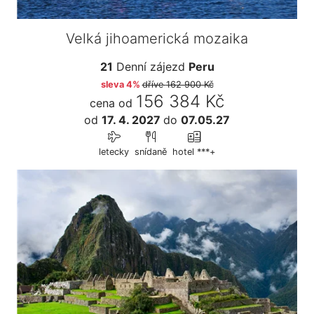
Velká jihoamerická mozaika
21
Denní zájezd
Peru
sleva 4%
dříve
162 900 Kč
156 384 Kč
cena od
od
17. 4. 2027
do
07.05.27
letecky
snídaně
hotel ***+