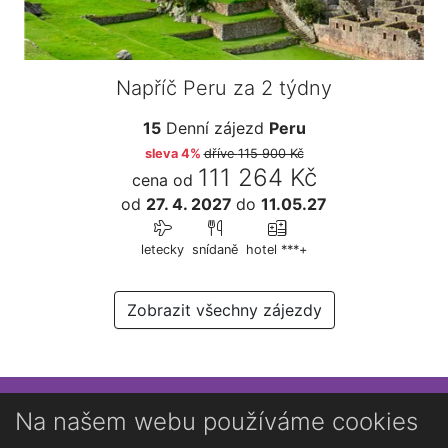
Napříč Peru za 2 týdny
15
Denní zájezd
Peru
sleva 4%
dříve
115 900 Kč
111 264 Kč
cena od
od
27. 4. 2027
do
11.05.27
letecky
snídaně
hotel ***+
Zobrazit všechny zájezdy
Přihlaste se k newsletteru
Na našem webu používáme cookies
Chcete dostávat občasné novinky o Kutné Hoře?