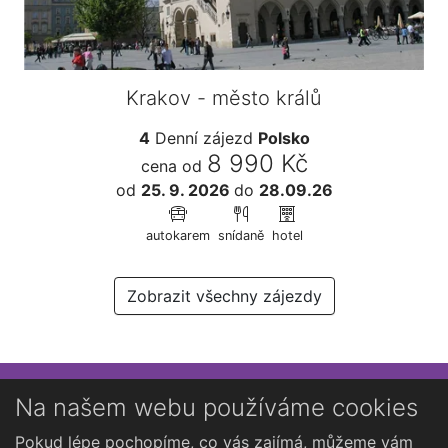
Krakov - město králů
4
Denní zájezd
Polsko
8 990 Kč
cena od
od
25. 9. 2026
do
28.09.26
autokarem
snídaně
hotel
Zobrazit všechny zájezdy
Přihlaste se k newsletteru
Na našem webu používáme cookies
Chcete dostávat občasné novinky o Kutné Hoře?
Pokud lépe pochopíme, co vás zajímá, můžeme vám