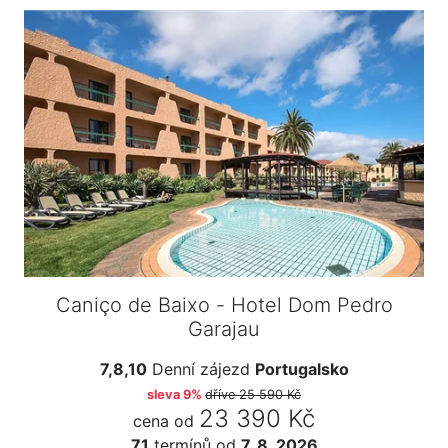
Caniço de Baixo - Hotel Dom Pedro
Garajau
7,8,10
Denní zájezd
Portugalsko
sleva 9%
dříve
25 590 Kč
23 390 Kč
cena od
71
termínů
od
7. 8. 2026