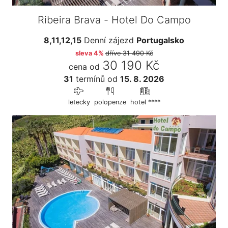
Ribeira Brava - Hotel Do Campo
8,11,12,15
Denní zájezd
Portugalsko
sleva 4%
dříve
31 490 Kč
30 190 Kč
cena od
31
termínů
od
15. 8. 2026
letecky
polopenze
hotel ****