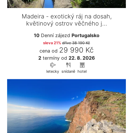
Madeira - exotický ráj na dosah,
květinový ostrov věčného j…
10
Denní zájezd
Portugalsko
sleva 21%
dříve
38 190 Kč
29 990 Kč
cena od
2
termíny
od
22. 8. 2026
letecky
snídaně
hotel