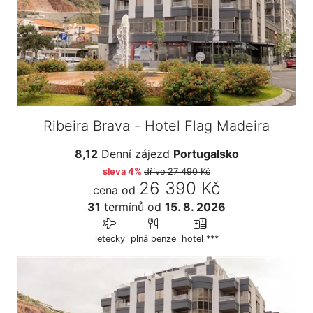
Ribeira Brava - Hotel Flag Madeira
8,12
Denní zájezd
Portugalsko
sleva 4%
dříve
27 490 Kč
26 390 Kč
cena od
31
termínů
od
15. 8. 2026
letecky
plná penze
hotel ***