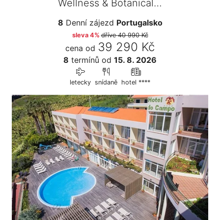
Wellness & Botanical…
8
Denní zájezd
Portugalsko
sleva 4%
dříve
40 990 Kč
39 290 Kč
cena od
8
termínů
od
15. 8. 2026
letecky
snídaně
hotel ****