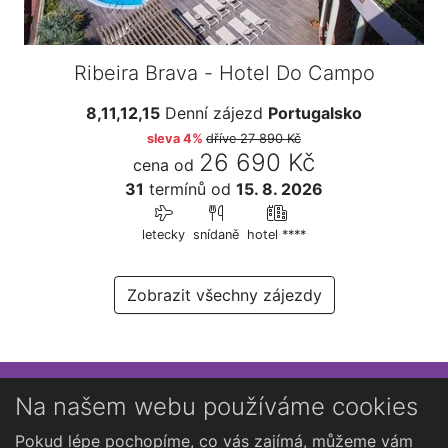
Ribeira Brava - Hotel Do Campo
8,11,12,15
Denní zájezd
Portugalsko
sleva 4%
dříve
27 890 Kč
26 690 Kč
cena od
31
termínů
od
15. 8. 2026
letecky
snídaně
hotel ****
Zobrazit všechny zájezdy
Přihlaste se k newsletteru
Na našem webu používáme cookies
Chcete dostávat občasné novinky o Kutné Hoře?
Pokud lépe pochopíme, co vás zajímá, můžeme vám