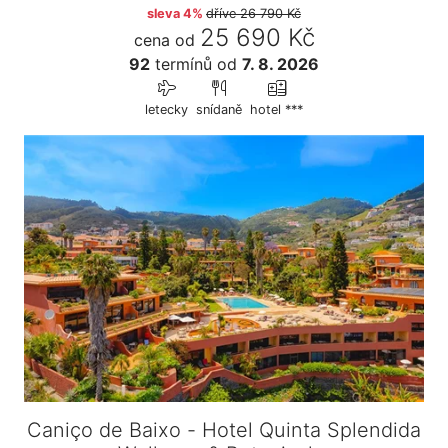
sleva 4%
dříve
26 790 Kč
25 690 Kč
cena od
92
termínů
od
7. 8. 2026
letecky
snídaně
hotel ***
Caniço de Baixo - Hotel Quinta Splendida