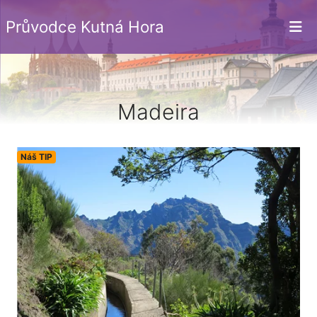
Průvodce Kutná Hora
Madeira
Náš TIP