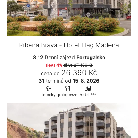
Ribeira Brava - Hotel Flag Madeira
8,12
Denní zájezd
Portugalsko
sleva 4%
dříve
27 490 Kč
26 390 Kč
cena od
31
termínů
od
15. 8. 2026
letecky
polopenze
hotel ***