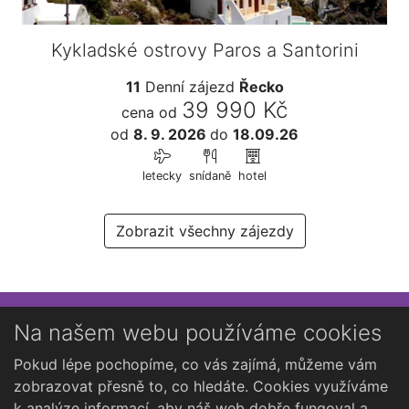
Kykladské ostrovy Paros a Santorini
11
Denní zájezd
Řecko
39 990 Kč
cena od
od
8. 9. 2026
do
18.09.26
letecky
snídaně
hotel
Zobrazit všechny zájezdy
Přihlaste se k newsletteru
Na našem webu používáme cookies
Chcete dostávat občasné novinky o Kutné Hoře?
Pokud lépe pochopíme, co vás zajímá, můžeme vám
zobrazovat přesně to, co hledáte. Cookies využíváme
k analýze informací, aby náš web dobře fungoval a