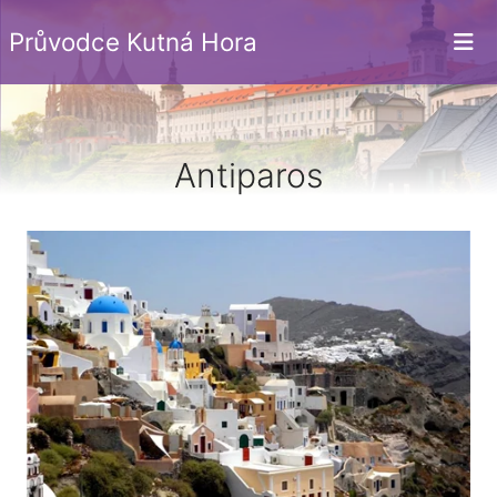
Průvodce Kutná Hora
Antiparos