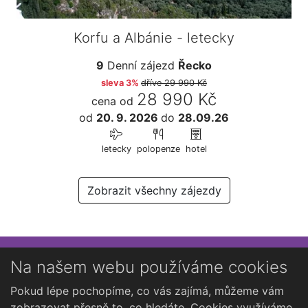
Korfu a Albánie - letecky
9
Denní zájezd
Řecko
sleva 3%
dříve
29 990 Kč
28 990 Kč
cena od
od
20. 9. 2026
do
28.09.26
letecky
polopenze
hotel
Zobrazit všechny zájezdy
Přihlaste se k newsletteru
Na našem webu používáme cookies
Chcete dostávat občasné novinky o Kutné Hoře?
Pokud lépe pochopíme, co vás zajímá, můžeme vám
zobrazovat přesně to, co hledáte. Cookies využíváme