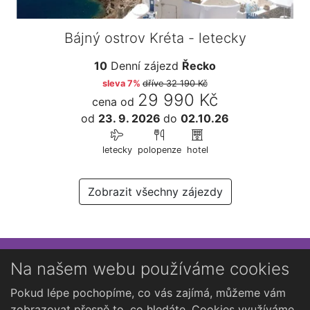
Bájný ostrov Kréta - letecky
10
Denní zájezd
Řecko
sleva 7%
dříve
32 190 Kč
29 990 Kč
cena od
od
23. 9. 2026
do
02.10.26
letecky
polopenze
hotel
Zobrazit všechny zájezdy
Přihlaste se k newsletteru
Na našem webu používáme cookies
Chcete dostávat občasné novinky o Kutné Hoře?
Pokud lépe pochopíme, co vás zajímá, můžeme vám
zobrazovat přesně to, co hledáte. Cookies využíváme