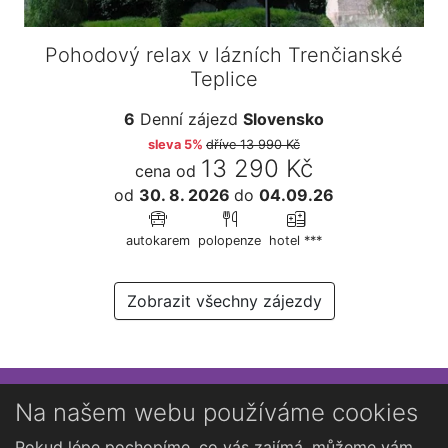
Pohodový relax v lázních Trenčianské
Teplice
6
Denní zájezd
Slovensko
sleva 5%
dříve
13 990 Kč
13 290 Kč
cena od
od
30. 8. 2026
do
04.09.26
autokarem
polopenze
hotel ***
Zobrazit všechny zájezdy
Přihlaste se k newsletteru
Na našem webu používáme cookies
Chcete dostávat občasné novinky o Kutné Hoře?
Pokud lépe pochopíme, co vás zajímá, můžeme vám