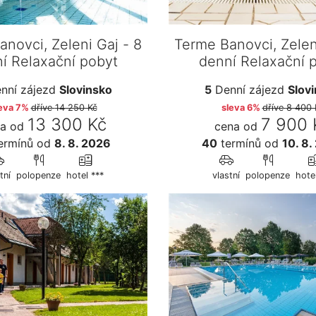
novci, Zeleni Gaj - 8
Terme Banovci, Zelen
í Relaxační pobyt
denní Relaxační 
nní zájezd
Slovinsko
5
Denní zájezd
Slov
eva 7%
dříve
14 250 Kč
sleva 6%
dříve
8 400 
13 300 Kč
7 900 
a od
cena od
ermínů
od
8. 8. 2026
40
termínů
od
10. 8.
tní
polopenze
hotel ***
vlastní
polopenze
hote