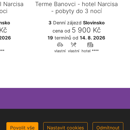
l Narcisa
Terme Banovci - hotel Narcisa
oci
- pobyty do 3 nocí
insko
3
Denní zájezd
Slovinsko
 Kč
5 900 Kč
cena od
 2026
19
termínů
od
14. 8. 2026
***
vlastní
vlastní
hotel ****
Povolit vše
Nastavit cookies
Odmítnout