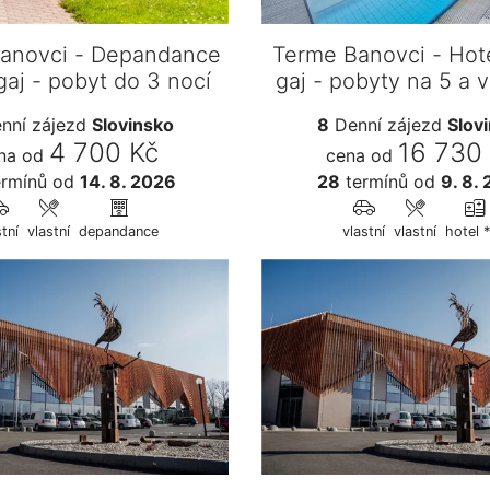
anovci - Depandance
Terme Banovci - Hote
gaj - pobyt do 3 nocí
gaj - pobyty na 5 a v
nní zájezd
Slovinsko
8
Denní zájezd
Slov
4 700 Kč
16 730
na od
cena od
rmínů
od
14. 8. 2026
28
termínů
od
9. 8.
stní
vlastní
depandance
vlastní
vlastní
hotel 