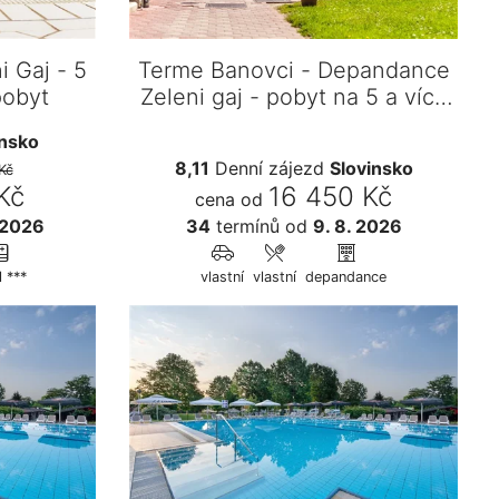
i Gaj - 5
Terme Banovci - Depandance
pobyt
Zeleni gaj - pobyt na 5 a více
n…
insko
8,11
Denní zájezd
Slovinsko
Kč
Kč
16 450 Kč
cena od
 2026
34
termínů
od
9. 8. 2026
l ***
vlastní
vlastní
depandance