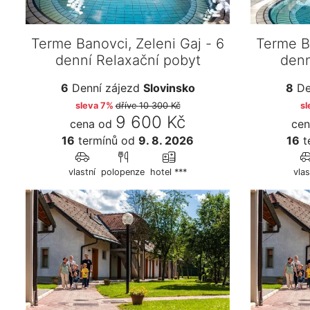
Terme Banovci, Zeleni Gaj - 6
Terme Ba
denní Relaxační pobyt
denn
6
Denní zájezd
Slovinsko
8
De
sleva 7%
dříve
10 300 Kč
sl
9 600 Kč
cena od
cen
16
termínů
od
9. 8. 2026
16
t
vlastní
polopenze
hotel ***
vlas