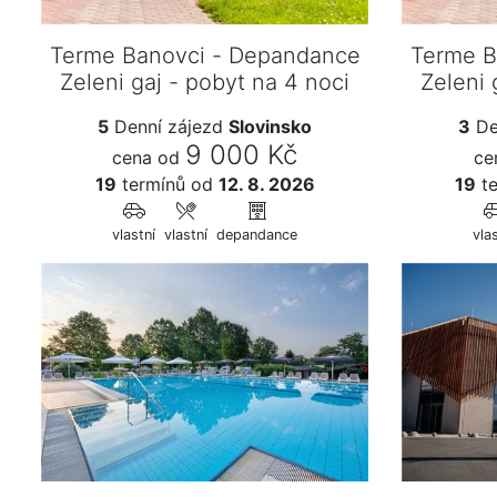
Terme Banovci - Depandance
Terme B
Zeleni gaj - pobyt na 4 noci
Zeleni 
5
Denní zájezd
Slovinsko
3
De
9 000 Kč
cena od
ce
19
termínů
od
12. 8. 2026
19
te
vlastní
vlastní
depandance
vla