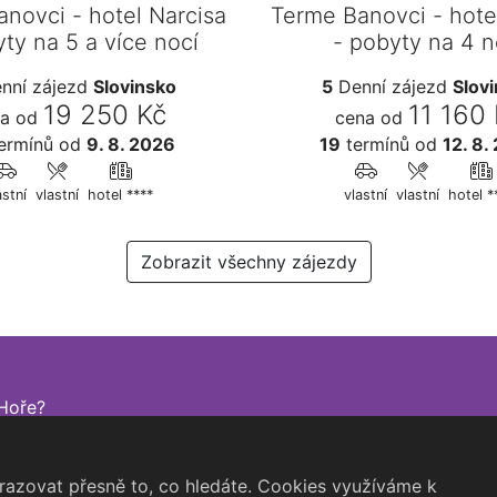
novci - hotel Narcisa
Terme Banovci - hote
yty na 5 a více nocí
- pobyty na 4 n
nní zájezd
Slovinsko
5
Denní zájezd
Slov
19 250 Kč
11 160
a od
cena od
ermínů
od
9. 8. 2026
19
termínů
od
12. 8.
astní
vlastní
hotel ****
vlastní
vlastní
hotel *
Zobrazit všechny zájezdy
Hoře?
azovat přesně to, co hledáte. Cookies využíváme k