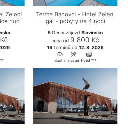
l Zeleni
Terme Banovci - Hotel Zeleni
íce nocí
gaj - pobyty na 4 noci
insko
5
Denní zájezd
Slovinsko
 Kč
9 800 Kč
cena od
 2026
19
termínů
od
12. 8. 2026
***
vlastní
vlastní
hotel ***