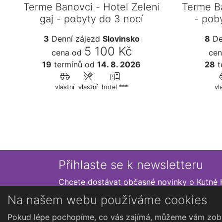
Terme Banovci - Hotel Zeleni
Terme Ba
gaj - pobyty do 3 nocí
- pob
3
Denní zájezd
Slovinsko
8
De
5 100 Kč
cena od
cen
19
termínů
od
14. 8. 2026
28
t
vlastní
vlastní
hotel ***
vl
Přihlaste se k newsletteru
Chcete dostávat občasné novinky o Kutné 
Na našem webu používáme cookies
Pokud lépe pochopíme, co vás zajímá, můžeme vám zobr