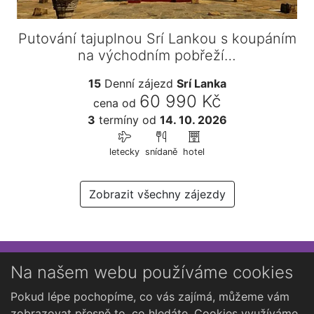
Putování tajuplnou Srí Lankou s koupáním
na východním pobřeží…
15
Denní zájezd
Srí Lanka
60 990 Kč
cena od
3
termíny
od
14. 10. 2026
letecky
snídaně
hotel
Zobrazit všechny zájezdy
Přihlaste se k newsletteru
Na našem webu používáme cookies
Chcete dostávat občasné novinky o Kutné Hoře?
Pokud lépe pochopíme, co vás zajímá, můžeme vám
zobrazovat přesně to, co hledáte. Cookies využíváme