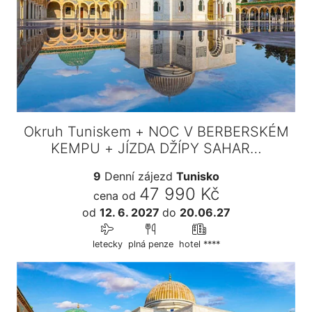
Okruh Tuniskem + NOC V BERBERSKÉM
KEMPU + JÍZDA DŽÍPY SAHAR…
9
Denní zájezd
Tunisko
47 990 Kč
cena od
od
12. 6. 2027
do
20.06.27
letecky
plná penze
hotel ****