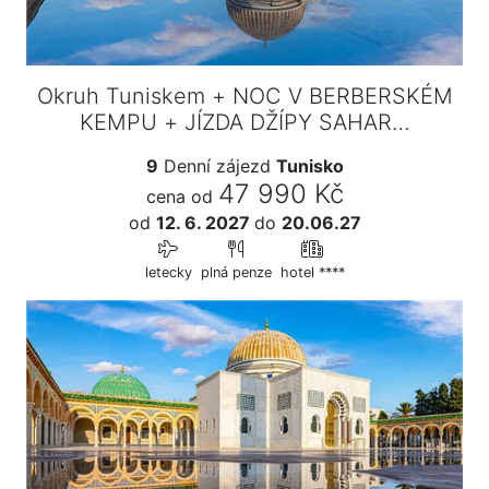
Okruh Tuniskem + NOC V BERBERSKÉM
KEMPU + JÍZDA DŽÍPY SAHAR…
9
Denní zájezd
Tunisko
47 990 Kč
cena od
od
12. 6. 2027
do
20.06.27
letecky
plná penze
hotel ****