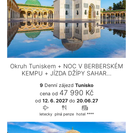
Okruh Tuniskem + NOC V BERBERSKÉM
KEMPU + JÍZDA DŽÍPY SAHAR…
9
Denní zájezd
Tunisko
47 990 Kč
cena od
od
12. 6. 2027
do
20.06.27
letecky
plná penze
hotel ****