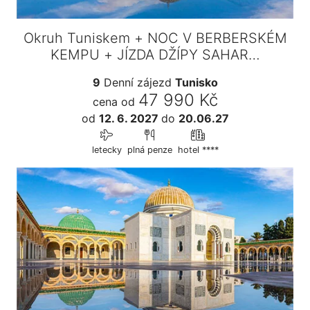
Okruh Tuniskem + NOC V BERBERSKÉM
KEMPU + JÍZDA DŽÍPY SAHAR…
9
Denní zájezd
Tunisko
47 990 Kč
cena od
od
12. 6. 2027
do
20.06.27
letecky
plná penze
hotel ****