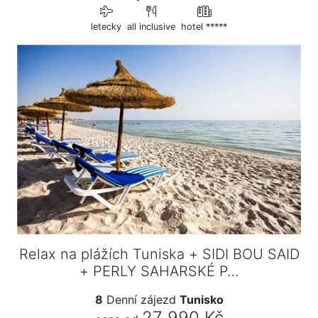
letecky
all inclusive
hotel *****
Relax na plážích Tuniska + SIDI BOU SAID
+ PERLY SAHARSKÉ P…
8
Denní zájezd
Tunisko
27 990 Kč