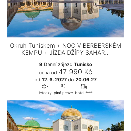
Okruh Tuniskem + NOC V BERBERSKÉM
KEMPU + JÍZDA DŽÍPY SAHAR…
9
Denní zájezd
Tunisko
47 990 Kč
cena od
od
12. 6. 2027
do
20.06.27
letecky
plná penze
hotel ****