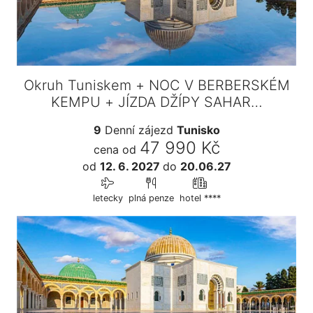
Okruh Tuniskem + NOC V BERBERSKÉM
KEMPU + JÍZDA DŽÍPY SAHAR…
9
Denní zájezd
Tunisko
47 990 Kč
cena od
od
12. 6. 2027
do
20.06.27
letecky
plná penze
hotel ****