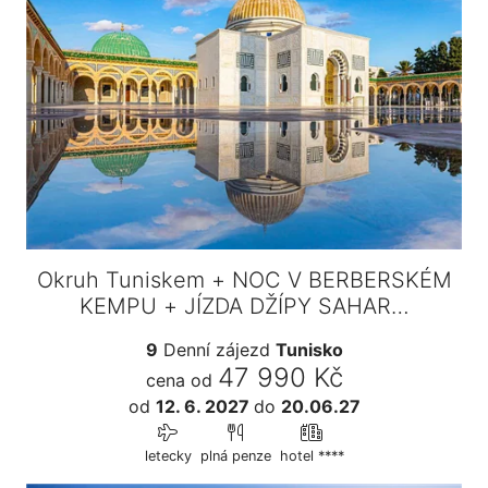
Okruh Tuniskem + NOC V BERBERSKÉM
KEMPU + JÍZDA DŽÍPY SAHAR…
9
Denní zájezd
Tunisko
47 990 Kč
cena od
od
12. 6. 2027
do
20.06.27
letecky
plná penze
hotel ****