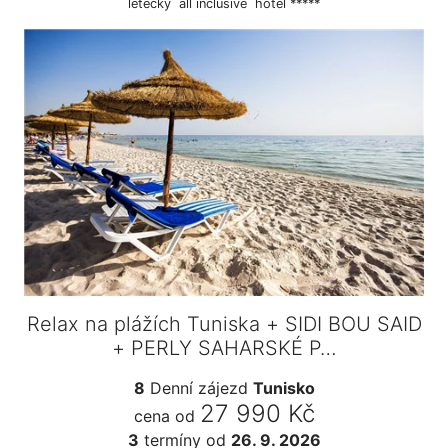
letecky
all inclusive
hotel *****
Relax na plážích Tuniska + SIDI BOU SAID
+ PERLY SAHARSKÉ P…
8
Denní zájezd
Tunisko
27 990 Kč
cena od
3
termíny
od
26. 9. 2026