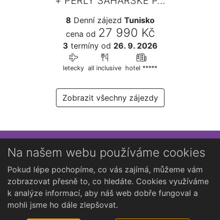
+ PERLY SAHARSKÉ P…
8
Denní zájezd
Tunisko
27 990 Kč
cena od
3
termíny
od
26. 9. 2026
letecky
all inclusive
hotel *****
Zobrazit všechny zájezdy
Přihlaste se k newsletteru
Na našem webu používáme cookies
Chcete dostávat občasné novinky o Kutné Hoře?
Pokud lépe pochopíme, co vás zajímá, můžeme vám
zobrazovat přesně to, co hledáte. Cookies využíváme
k analýze informací, aby náš web dobře fungoval a
mohli jsme ho dále zlepšovat.