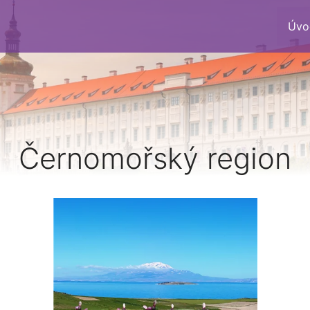
Úvo
Černomořský region