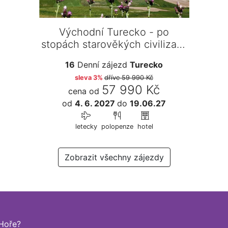
Východní Turecko - po
stopách starověkých civilizací,
za přírodními…
16
Denní zájezd
Turecko
sleva 3%
dříve
59 990 Kč
57 990 Kč
cena od
od
4. 6. 2027
do
19.06.27
letecky
polopenze
hotel
Zobrazit všechny zájezdy
Hoře?