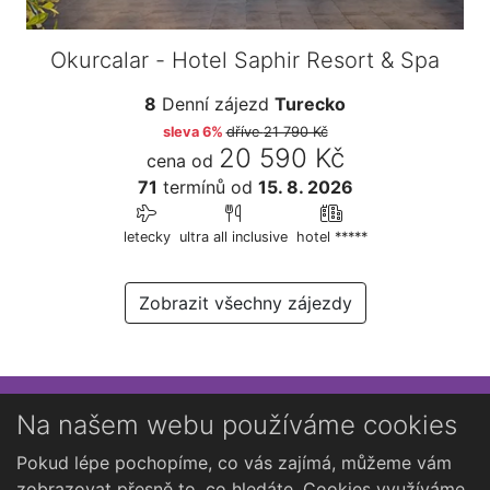
Okurcalar - Hotel Saphir Resort & Spa
8
Denní zájezd
Turecko
sleva 6%
dříve
21 790 Kč
20 590 Kč
cena od
71
termínů
od
15. 8. 2026
letecky
ultra all inclusive
hotel *****
Zobrazit všechny zájezdy
Přihlaste se k newsletteru
Na našem webu používáme cookies
Chcete dostávat občasné novinky o Kutné Hoře?
Pokud lépe pochopíme, co vás zajímá, můžeme vám
zobrazovat přesně to, co hledáte. Cookies využíváme