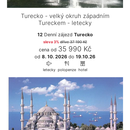
Turecko - velký okruh západním
Tureckem - letecky
12
Denní zájezd
Turecko
sleva 3%
dříve
37 190 Kč
35 990 Kč
cena od
od
8. 10. 2026
do
19.10.26
letecky
polopenze
hotel