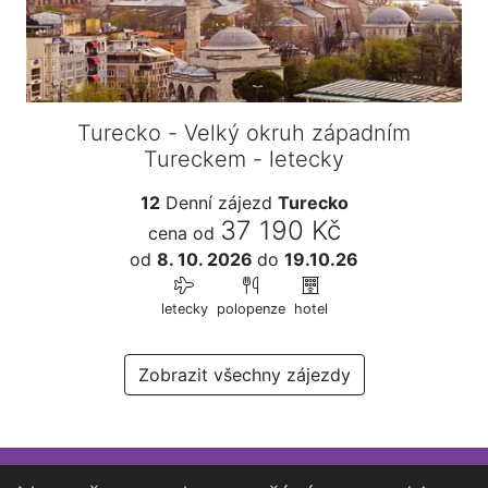
Turecko - Velký okruh západním
Tureckem - letecky
12
Denní zájezd
Turecko
37 190 Kč
cena od
od
8. 10. 2026
do
19.10.26
letecky
polopenze
hotel
Zobrazit všechny zájezdy
Přihlaste se k newsletteru