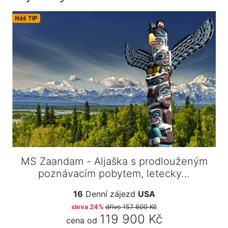
Náš TIP
MS Zaandam - Aljaška s prodlouženým
poznávacím pobytem, letecky…
16
Denní zájezd
USA
sleva 24%
dříve
157 600 Kč
119 900 Kč
cena od