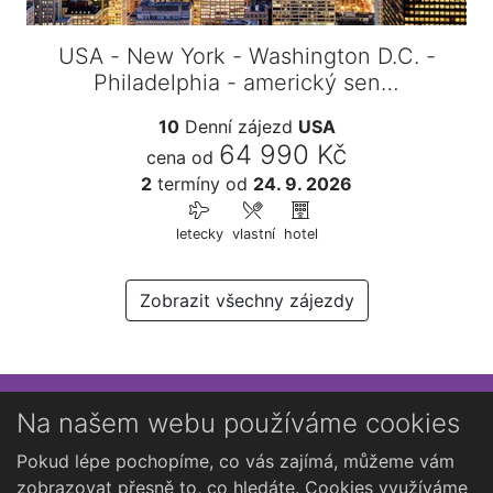
USA - New York - Washington D.C. -
Philadelphia - americký sen…
10
Denní zájezd
USA
64 990 Kč
cena od
2
termíny
od
24. 9. 2026
letecky
vlastní
hotel
Zobrazit všechny zájezdy
Přihlaste se k newsletteru
Na našem webu používáme cookies
Chcete dostávat občasné novinky o Kutné Hoře?
Pokud lépe pochopíme, co vás zajímá, můžeme vám
zobrazovat přesně to, co hledáte. Cookies využíváme