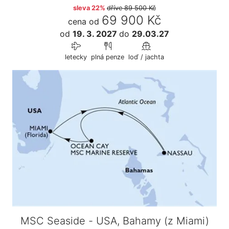
sleva 22%
dříve
89 500 Kč
69 900 Kč
cena od
od
19. 3. 2027
do
29.03.27
letecky
plná penze
loď / jachta
MSC Seaside - USA, Bahamy (z Miami)