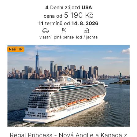
4
Denní zájezd
USA
5 190 Kč
cena od
11
termínů
od
14. 8. 2026
vlastní
plná penze
loď / jachta
Náš TIP
Regal Princess - Nová Anglie a Kanada z