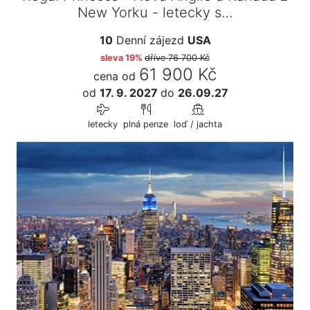
New Yorku - letecky s…
10
Denní zájezd
USA
sleva 19%
dříve
76 700 Kč
61 900 Kč
cena od
od
17. 9. 2027
do
26.09.27
letecky
plná penze
loď / jachta