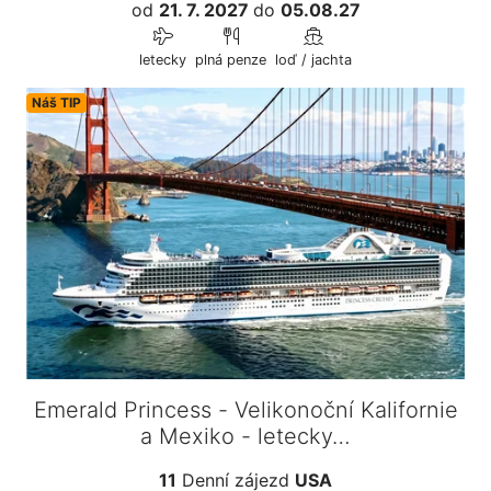
od
21. 7. 2027
do
05.08.27
letecky
plná penze
loď / jachta
Náš TIP
Emerald Princess - Velikonoční Kalifornie
a Mexiko - letecky…
11
Denní zájezd
USA