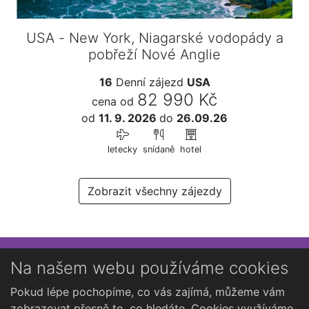
USA - New York, Niagarské vodopády a
pobřeží Nové Anglie
16
Denní zájezd
USA
82 990 Kč
cena od
od
11. 9. 2026
do
26.09.26
letecky
snídaně
hotel
Zobrazit všechny zájezdy
Přihlaste se k newsletteru
Na našem webu používáme cookies
Chcete dostávat občasné novinky o Kutné Hoře?
Pokud lépe pochopíme, co vás zajímá, můžeme vám
zobrazovat přesně to, co hledáte. Cookies využíváme