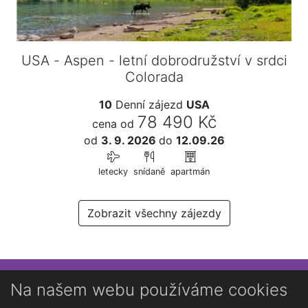
USA - Aspen - letní dobrodružství v srdci
Colorada
10
Denní zájezd
USA
78 490 Kč
cena od
od
3. 9. 2026
do
12.09.26
letecky
snídaně
apartmán
Zobrazit všechny zájezdy
Přihlaste se k newsletteru
Na našem webu používáme cookies
Chcete dostávat občasné novinky o Kutné Hoře?