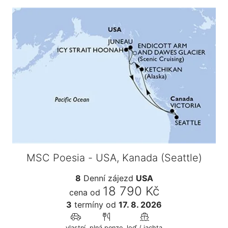
MSC Poesia - USA, Kanada (Seattle)
8
Denní zájezd
USA
18 790 Kč
cena od
3
termíny
od
17. 8. 2026
vlastní
plná penze
loď / jachta