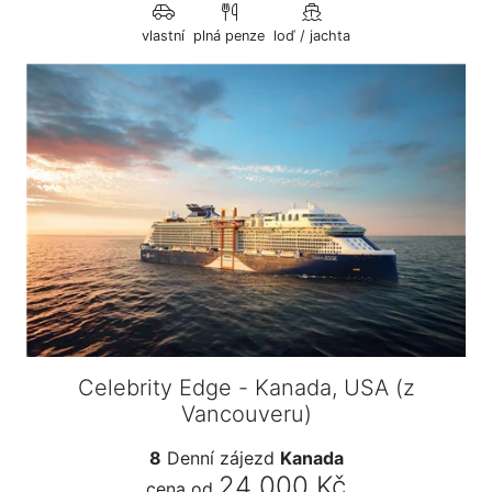
vlastní
plná penze
loď / jachta
Celebrity Edge - Kanada, USA (z
Vancouveru)
8
Denní zájezd
Kanada
24 000 Kč
cena od