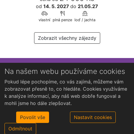
od
14. 5. 2027
do
21.05.27
vlastní
plná penze
loď / jachta
Zobrazit všechny zájezdy
Přihlaste se k newsletteru
Na našem webu používáme cookies
Chcete dostávat občasné novinky o Kutné Hoře?
Pokud lépe pochopíme, co vás zajímá, můžeme vám
zobrazovat přesně to, co hledáte. Cookies využíváme
k analýze informací, aby náš web dobře fungoval a
mohli jsme ho dále zlepšovat.
Povolit vše
Nastavit cookies
Odmítnout
©2026 Open Travel, s.r.o.