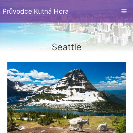
Průvodce Kutná Hora
Seattle